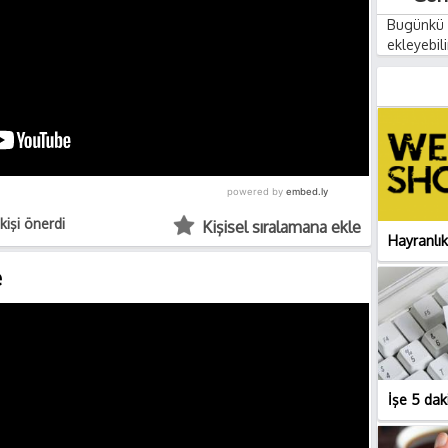
Bugünkü i
ekleyebili
kişi önerdi
Kişisel sıralamana ekle
Hayranlık
e
İşe 5 dak