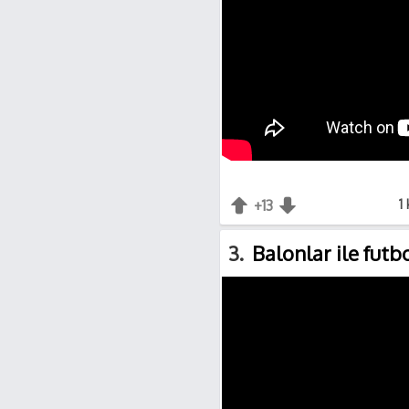
+13
+1
-1
1
3
Balonlar ile futb