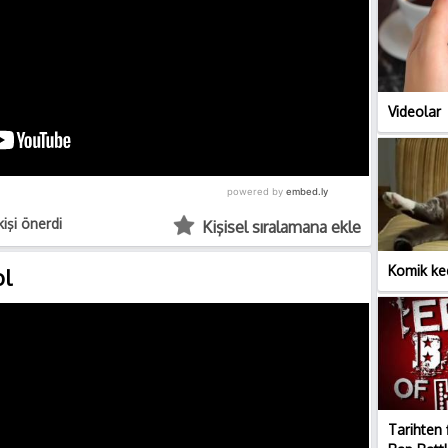
Videolar
 kişi önerdi
Kişisel sıralamana ekle
Komik kedi
ol
Tarihten f