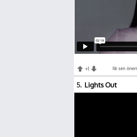
+1
+1
İlk sen önerm
-1
5
Lights Out