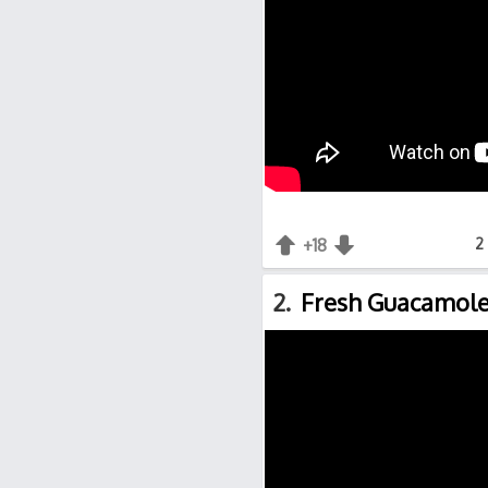
+18
+1
-1
2 
2
Fresh Guacamol