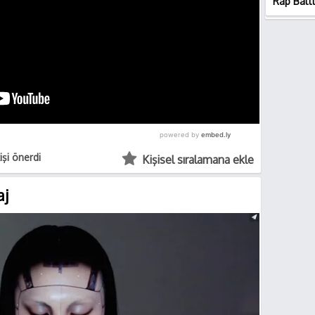
Rap Battl
kişi önerdi
Kişisel sıralamana ekle
aj