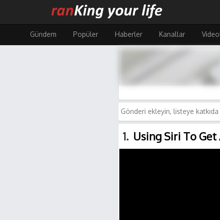
Ana
içeriğe
atla
Gündem
Popüler
Haberler
Kanallar
Video
1
Using Siri To Get