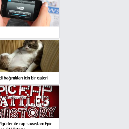
 bağımlıları için bir galeri
igürler ile rap savaşları: Epic