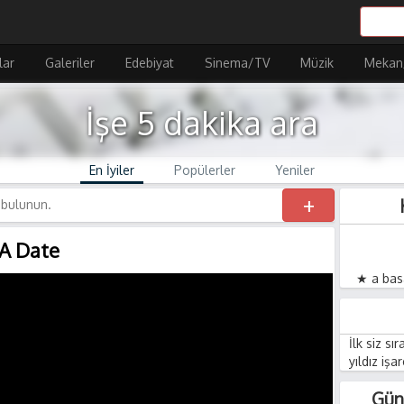
lar
Galeriler
Edebiyat
Sinema/TV
Müzik
Mekan
İşe 5 dakika ara
En İyiler
Popülerler
Yeniler
+
 A Date
★ a basa
İlk siz sı
yıldız işa
Gün