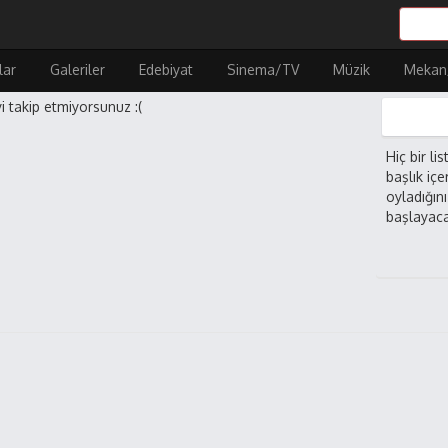
lar
Galeriler
Edebiyat
Sinema/TV
Müzik
Mekan
i takip etmiyorsunuz :(
Hiç bir li
başlık içe
oyladığın
başlayaca