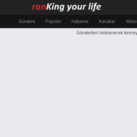
Ana
içeriğe
atla
Gündem
Popüler
Haberler
Kanallar
Video
Gönderileri listelenecek kimsey