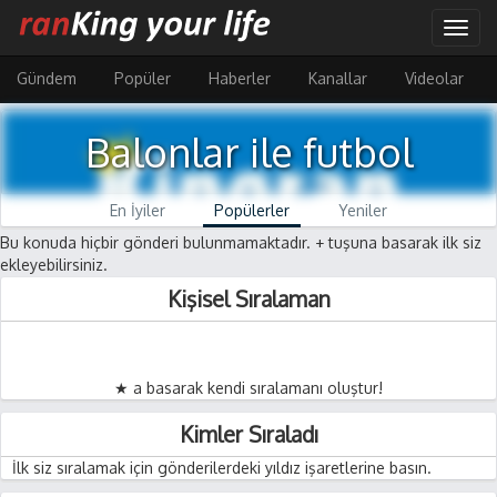
Ana
Togg
içeriğe
navig
atla
Gündem
Popüler
Haberler
Kanallar
Videolar
Balonlar ile futbol
En İyiler
Popülerler
Yeniler
Bu konuda hiçbir gönderi bulunmamaktadır. + tuşuna basarak ilk siz
ekleyebilirsiniz.
Kişisel Sıralaman
★ a basarak kendi sıralamanı oluştur!
Kimler Sıraladı
İlk siz sıralamak için gönderilerdeki yıldız işaretlerine basın.