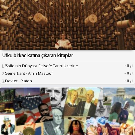
Ufku birkaç katına çıkaran kitaplar
1
Sofie'nin Dünyası: Felsefe Tarihi Üzerine Bir Roman - Jostein Gaarder
11 yıl
2
Semerkant - Amin Maalouf
11 yıl
3
Devlet - Platon
11 yıl