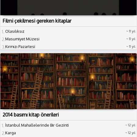
Filmi çekilmesi gereken kitaplar
1
Olasılıksız
11 yıl
2
Masumiyet Müzesi
11 yıl
3
Kırmızı Pazartesi
11 yıl
2014 basımı kitap önerileri
1
İstanbul Mahallelerinde Bir Gezinti
12 yıl
2
Karga
12 yıl