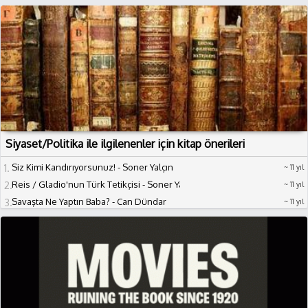
Siyaset/Politika ile ilgilenenler için kitap önerileri
1
Siz Kimi Kandırıyorsunuz! - Soner Yalçın
11 yıl
2
Reis / Gladio'nun Türk Tetikçisi - Soner Yalçın, Doğan Yurdakul
11 yıl
3
Savaşta Ne Yaptın Baba? - Can Dündar
11 yıl