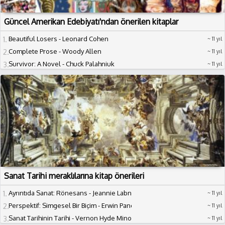
Güncel Amerikan Edebiyatı'ndan önerilen kitaplar
1
Beautiful Losers - Leonard Cohen
11 yıl
2
Complete Prose - Woody Allen
11 yıl
3
Survivor: A Novel - Chuck Palahniuk
11 yıl
Sanat Tarihi meraklılarına kitap önerileri
1
Ayrıntıda Sanat: Rönesans - Jeannie Labno (Çeviri: Elif Dastanlı)
11 yıl
2
Perspektif: Simgesel Bir Biçim - Erwin Panofsky (Çeviri: Yeşim Tükel Kılıç)
11 yıl
3
Sanat Tarihinin Tarihi - Vernon Hyde Minor (Çeviri: Cem Soydemir)
11 yıl