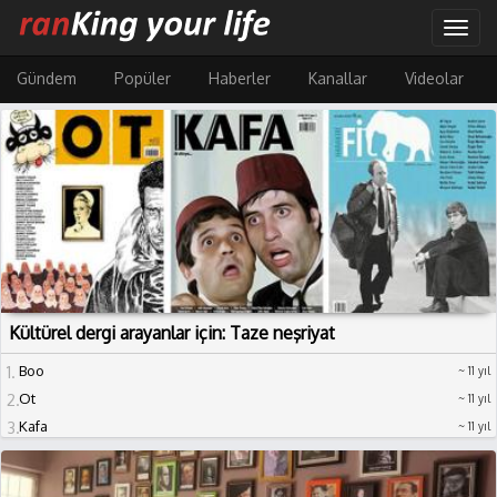
Ana
Togg
içeriğe
navig
atla
Gündem
Popüler
Haberler
Kanallar
Videolar
Kültürel dergi arayanlar için: Taze neşriyat
1
Boo
11 yıl
2
Ot
11 yıl
3
Kafa
11 yıl