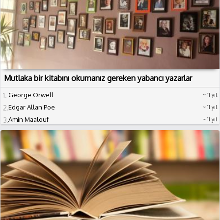
Mutlaka bir kitabını okumanız gereken yabancı yazarlar
1
George Orwell
11 yıl
2
Edgar Allan Poe
11 yıl
3
Amin Maalouf
11 yıl