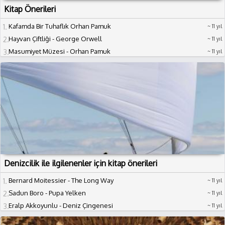
Kitap Önerileri
1
Kafamda Bir Tuhaflık Orhan Pamuk
11 yıl
2
Hayvan Çiftliği - George Orwell
11 yıl
3
Masumiyet Müzesi - Orhan Pamuk
11 yıl
Denizcilik ile ilgilenenler için kitap önerileri
1
Bernard Moitessier - The Long Way
11 yıl
2
Sadun Boro - Pupa Yelken
11 yıl
3
Eralp Akkoyunlu - Deniz Çingenesi
11 yıl