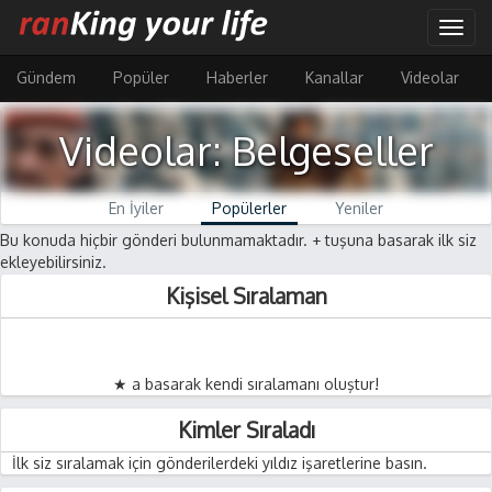
Ana
Togg
içeriğe
navig
atla
Gündem
Popüler
Haberler
Kanallar
Videolar
Videolar: Belgeseller
En İyiler
Popülerler
Yeniler
Bu konuda hiçbir gönderi bulunmamaktadır. + tuşuna basarak ilk siz
ekleyebilirsiniz.
Kişisel Sıralaman
★ a basarak kendi sıralamanı oluştur!
Kimler Sıraladı
İlk siz sıralamak için gönderilerdeki yıldız işaretlerine basın.