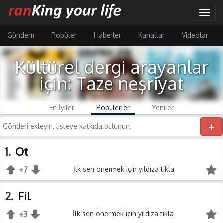
Ana
Togg
içeriğe
navig
atla
Gündem
Popüler
Haberler
Kanallar
Videolar
Kültürel dergi arayanlar
için: Taze neşriyat
En İyiler
Popülerler
Yeniler
+
1
Ot
+7
+1
İlk sen önermek için yıldıza tıkla
-1
2
Fil
+3
+1
İlk sen önermek için yıldıza tıkla
-1