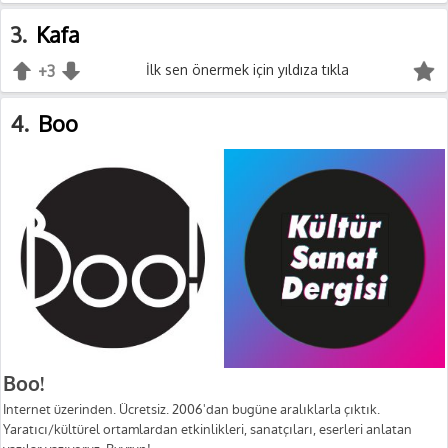
3
Kafa
+3
+1
İlk sen önermek için yıldıza tıkla
-1
4
Boo