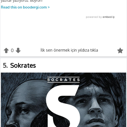
0
+1
İlk sen önermek için yıldıza tıkla
-1
5
Sokrates