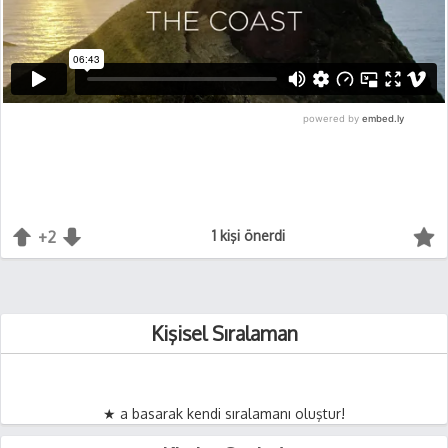
+2
+1
-1
1 kişi önerdi
Kişisel Sıralaman
★ a basarak kendi sıralamanı oluştur!