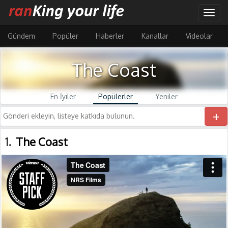
Ana
Togg
içeriğe
navig
atla
Gündem
Popüler
Haberler
Kanallar
Videolar
The Coast
En İyiler
Popülerler
Yeniler
+
1
The Coast