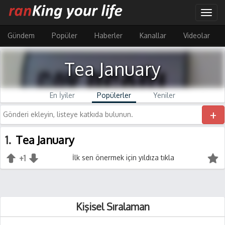
Ana
Togg
içeriğe
navig
atla
Gündem
Popüler
Haberler
Kanallar
Videolar
Tea January
En İyiler
Popülerler
Yeniler
+
1
Tea January
+1
+1
İlk sen önermek için yıldıza tıkla
-1
Kişisel Sıralaman