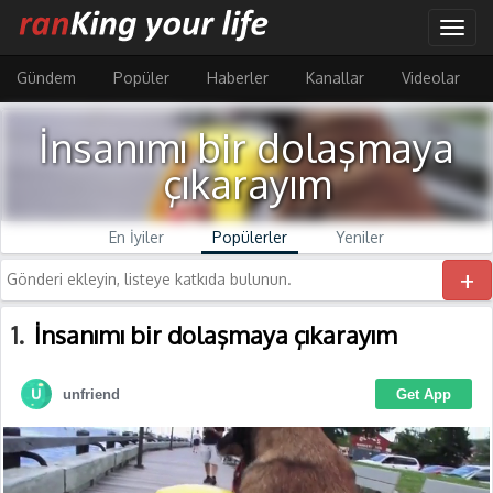
Ana
Togg
içeriğe
navig
atla
Gündem
Popüler
Haberler
Kanallar
Videolar
İnsanımı bir dolaşmaya
çıkarayım
En İyiler
Popülerler
Yeniler
+
1
İnsanımı bir dolaşmaya çıkarayım