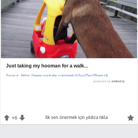
+6
+1
İlk sen önermek için yıldıza tıkla
-1