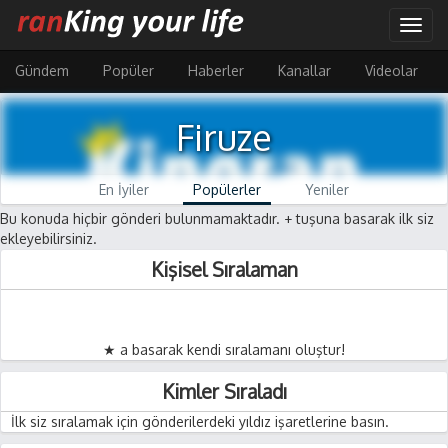
Ana
Togg
içeriğe
navig
atla
Gündem
Popüler
Haberler
Kanallar
Videolar
Firuze
En İyiler
Popülerler
Yeniler
Bu konuda hiçbir gönderi bulunmamaktadır. + tuşuna basarak ilk siz
ekleyebilirsiniz.
Kişisel Sıralaman
★ a basarak kendi sıralamanı oluştur!
Kimler Sıraladı
İlk siz sıralamak için gönderilerdeki yıldız işaretlerine basın.