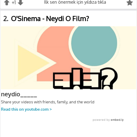
+1
+1
İlk sen önermek için yıldıza tıkla
-1
2
O'Sinema - Neydi O Film?