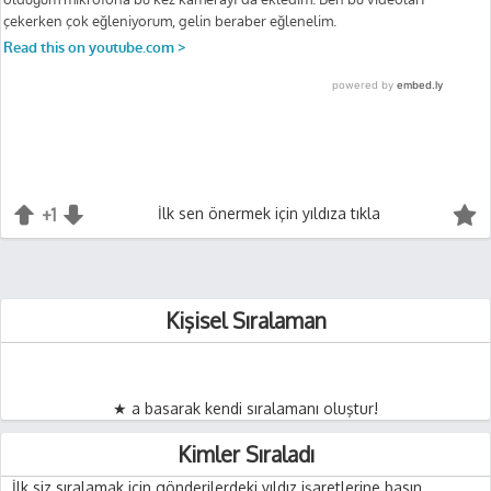
+1
+1
İlk sen önermek için yıldıza tıkla
-1
Kişisel Sıralaman
★ a basarak kendi sıralamanı oluştur!
Kimler Sıraladı
İlk siz sıralamak için gönderilerdeki yıldız işaretlerine basın.