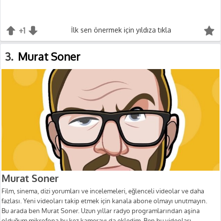
+1
+1
İlk sen önermek için yıldıza tıkla
-1
3
Murat Soner