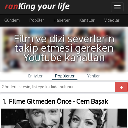
Ana
Togg
içeriğe
navig
atla
Gündem
Popüler
Haberler
Kanallar
Videolar
Film ve dizi severlerin
takip etmesi gereken
Youtube kanalları
En İyiler
Popülerler
Yeniler
+
1
Filme Gitmeden Önce - Cem Başak