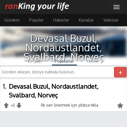
Ana
Togg
içeriğe
navig
atla
Gündem
Popüler
Haberler
Kanallar
Videolar
Devasal Buzul,
Nordaustlandet,
Svalbard, Norveç
En İyiler
Popülerler
Yeniler
+
1
Devasal Buzul, Nordaustlandet,
Svalbard, Norveç
+1
+1
İlk sen önermek için yıldıza tıkla
-1