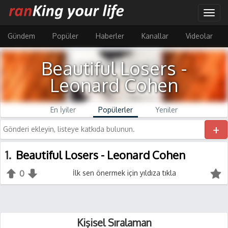
Ana
Togg
içeriğe
navig
atla
Gündem
Popüler
Haberler
Kanallar
Videolar
Beautiful Losers -
Leonard Cohen
En İyiler
Popülerler
Yeniler
+
1
Beautiful Losers - Leonard Cohen
0
+1
İlk sen önermek için yıldıza tıkla
-1
Kişisel Sıralaman