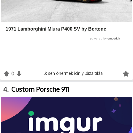
0
+1
İlk sen önermek için yıldıza tıkla
-1
4
Custom Porsche 911