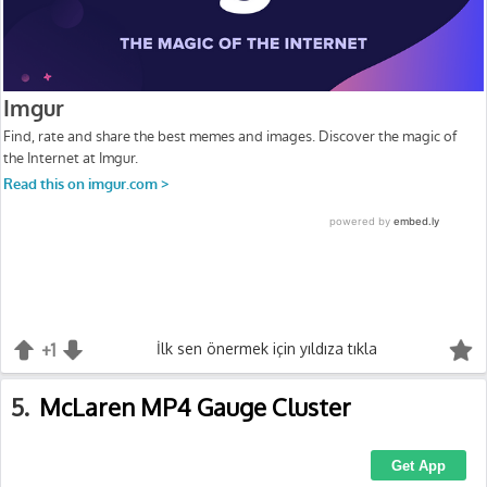
+1
+1
İlk sen önermek için yıldıza tıkla
-1
5
McLaren MP4 Gauge Cluster