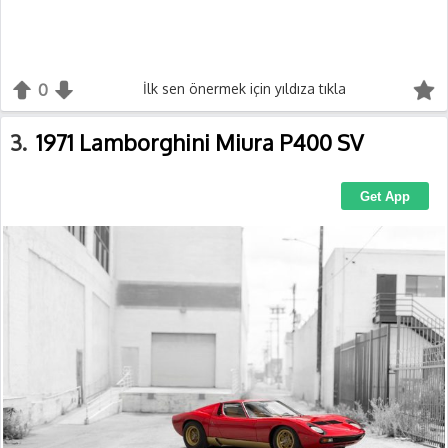
0
+1
İlk sen önermek için yıldıza tıkla
-1
3
1971 Lamborghini Miura P400 SV