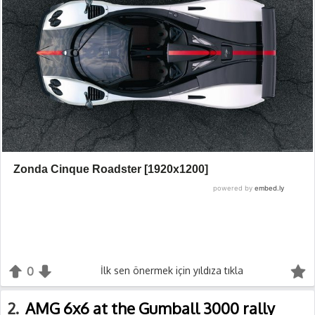
0
+1
İlk sen önermek için yıldıza tıkla
-1
2
AMG 6x6 at the Gumball 3000 rally