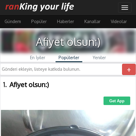
Ana
Togg
içeriğe
navig
atla
Gündem
Popüler
Haberler
Kanallar
Videolar
Afiyet olsun:)
En İyiler
Popülerler
Yeniler
+
1
Afiyet olsun:)