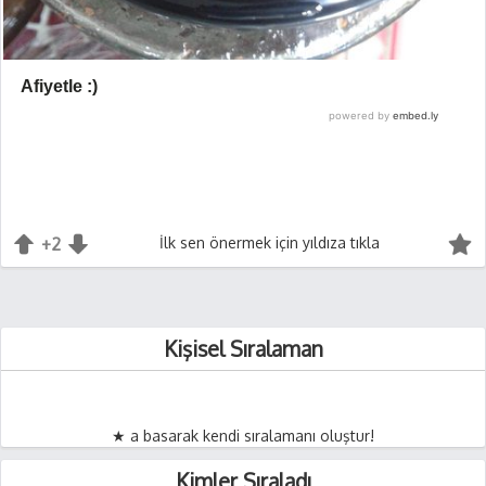
+2
+1
İlk sen önermek için yıldıza tıkla
-1
Kişisel Sıralaman
★ a basarak kendi sıralamanı oluştur!
Kimler Sıraladı