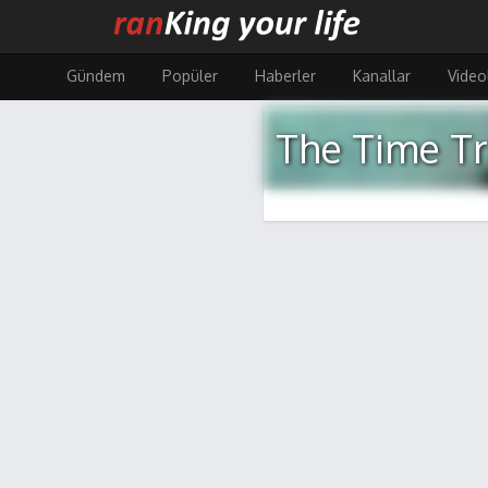
Ana
içeriğe
atla
Gündem
Popüler
Haberler
Kanallar
Video
The Time Tr