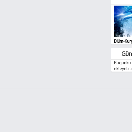
Bilim-Kurg
Gün
Bugünkü i
ekleyebili