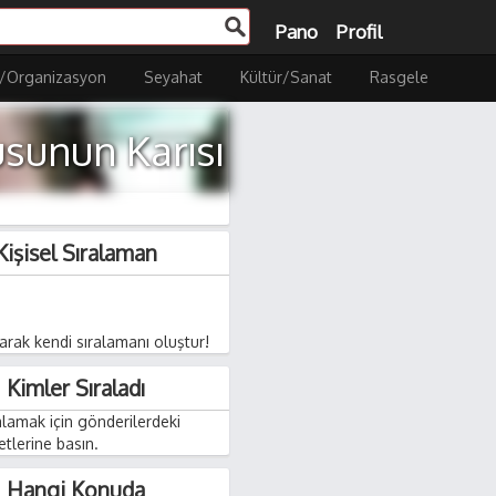
Pano
Profil
/Organizasyon
Seyahat
Kültür/Sanat
Rasgele
sunun Karısı
Kişisel Sıralaman
rak kendi sıralamanı oluştur!
Kimler Sıraladı
ralamak için gönderilerdeki
retlerine basın.
Hangi Konuda