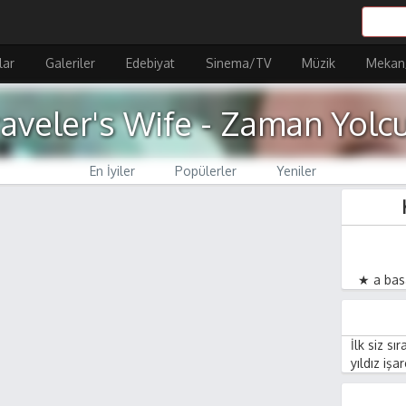
lar
Galeriler
Edebiyat
Sinema/TV
Müzik
Mekan
aveler's Wife - Zaman Yolcu
En İyiler
Popülerler
Yeniler
★ a basa
İlk siz sı
yıldız işa