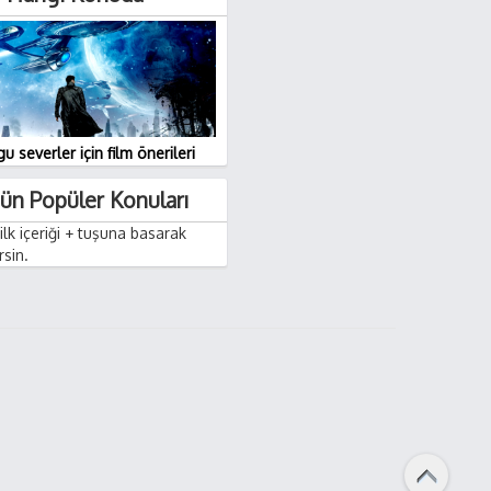
u severler için film önerileri
ün Popüler Konuları
lk içeriği + tuşuna basarak
rsin.