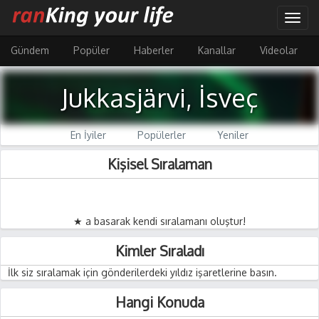
Ana
Togg
içeriğe
navig
atla
Gündem
Popüler
Haberler
Kanallar
Videolar
Jukkasjärvi, İsveç
En İyiler
Popülerler
Yeniler
Kişisel Sıralaman
★ a basarak kendi sıralamanı oluştur!
Kimler Sıraladı
İlk siz sıralamak için gönderilerdeki yıldız işaretlerine basın.
Hangi Konuda