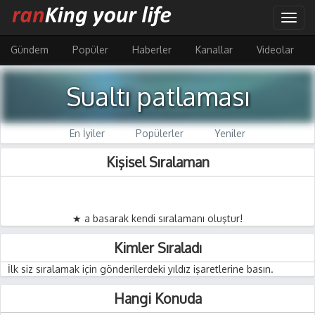
Ana
Togg
içeriğe
navig
atla
Gündem
Popüler
Haberler
Kanallar
Videolar
Sualtı patlaması
En İyiler
Popülerler
Yeniler
Kişisel Sıralaman
★ a basarak kendi sıralamanı oluştur!
Kimler Sıraladı
İlk siz sıralamak için gönderilerdeki yıldız işaretlerine basın.
Hangi Konuda